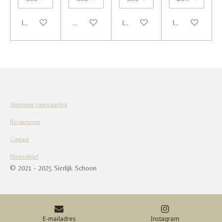
In winkelwagen
Houd mij op de hoogte
In winkelwagen
In winkelwagen
Algemene voorwaarden
Retourneren
Contact
Nieuwsbrief
© 2021 - 2025 Sierlijk Schoon
E-mailadres
Instagram