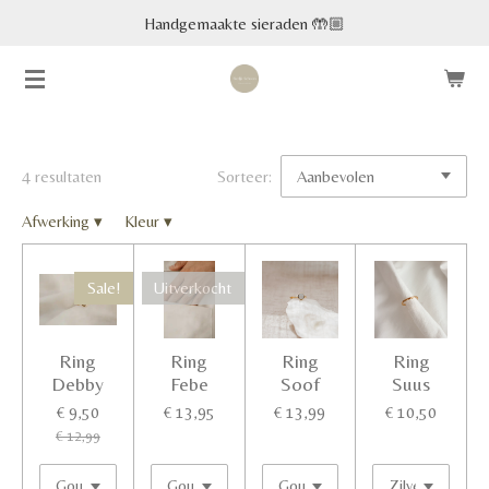
Handgemaakte sieraden 🤲🏼
Ga
direct
naar
de
hoofdinhoud
4 resultaten
Sorteer:
Afwerking
▾
Kleur
▾
Sale!
Uitverkocht
Ring
Ring
Ring
Ring
Debby
Febe
Soof
Suus
€ 9,50
€ 13,95
€ 13,99
€ 10,50
€ 12,99