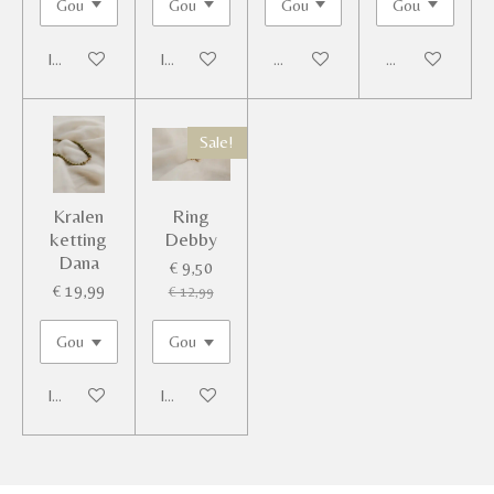
In winkelwagen
In winkelwagen
Houd mij op de hoogte
Houd mij op de
Sale!
Kralen
Ring
ketting
Debby
Dana
€ 9,50
€ 19,99
€ 12,99
In winkelwagen
In winkelwagen