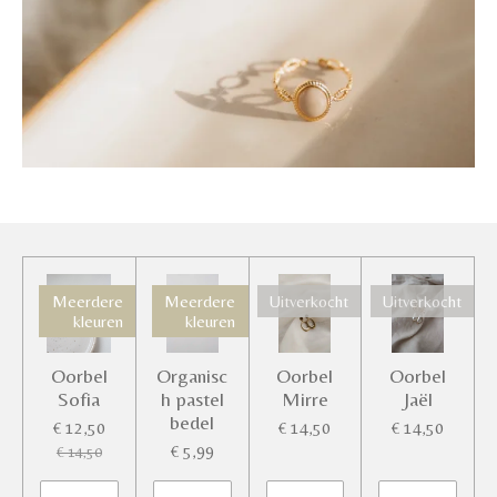
Meerdere
Meerdere
Uitverkocht
Uitverkocht
kleuren
kleuren
Oorbel
Organisc
Oorbel
Oorbel
Sofia
h pastel
Mirre
Jaël
bedel
€ 12,50
€ 14,50
€ 14,50
€ 5,99
€ 14,50