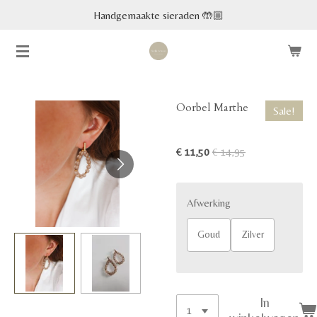
Handgemaakte sieraden 🤲🏼
Ga
direct
naar
de
hoofdinhoud
Oorbel Marthe
Sale!
€ 11,50
€ 14,95
Afwerking
Goud
Zilver
In