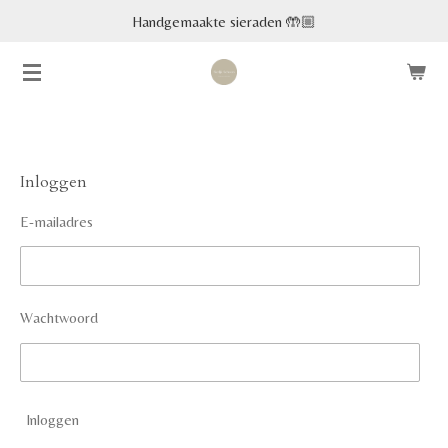
Handgemaakte sieraden 🤲🏼
Ga
direct
naar
de
hoofdinhoud
Inloggen
E-mailadres
Wachtwoord
Inloggen