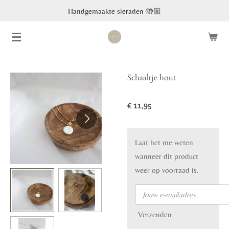
Handgemaakte sieraden 🤲🏼
Ga
direct
naar
de
hoofdinhoud
Schaaltje hout
€ 11,95
Laat het me weten
wanneer dit product
weer op voorraad is.
Verzenden