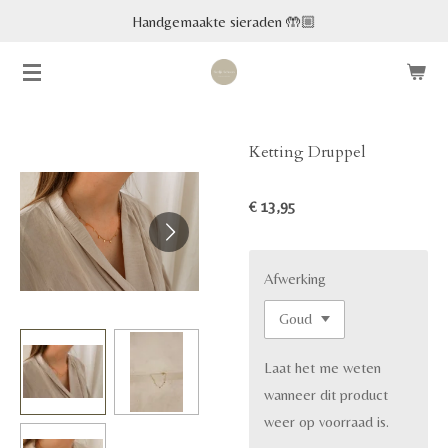
Handgemaakte sieraden 🤲🏼
Ga
direct
naar
de
hoofdinhoud
Ketting Druppel
€ 13,95
Afwerking
Laat het me weten
wanneer dit product
weer op voorraad is.