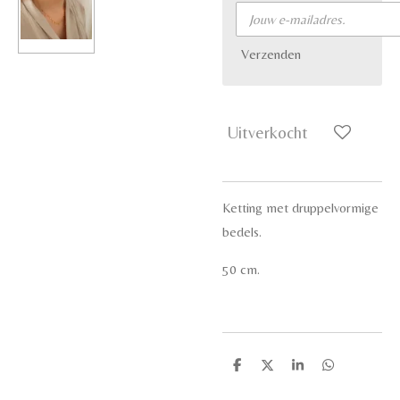
Verzenden
Uitverkocht
Ketting met druppelvormige
bedels.
50 cm.
D
D
S
D
e
e
h
e
l
e
a
l