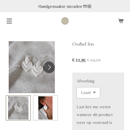
Handgemaakte sieraden 🤲🏼
Ga
direct
naar
de
hoofdinhoud
Oorbel Iris
€ 11,95
€ 14,50
Afwerking
Laat het me weten
wanneer dit product
weer op voorraad is.