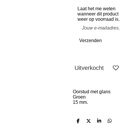
Laat het me weten
wanneer dit product
weer op voorraad is.
Verzenden
Uitverkocht
Oorstud met glans
Groen
15 mm.
D
D
S
D
e
e
h
e