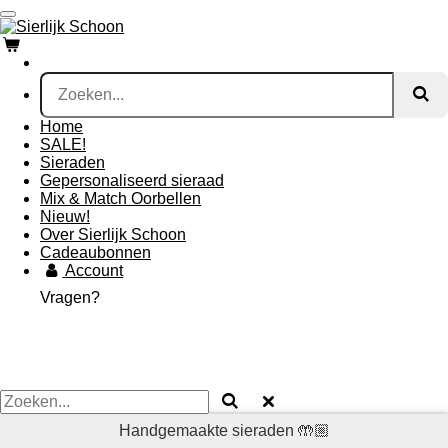
Ga
direct
naar
de
hoofdinhoud
Home
SALE!
Sieraden
Gepersonaliseerd sieraad
Mix & Match Oorbellen
Nieuw!
Over Sierlijk Schoon
Cadeaubonnen
Account
Vragen?
Handgemaakte sieraden 🤲🏼