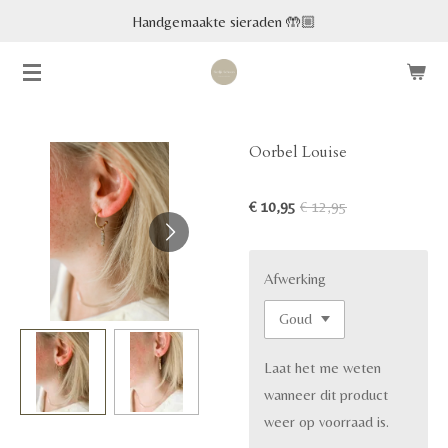
Handgemaakte sieraden 🤲🏼
Ga
direct
naar
de
hoofdinhoud
Oorbel Louise
€ 10,95
€ 12,95
Afwerking
Laat het me weten
wanneer dit product
weer op voorraad is.