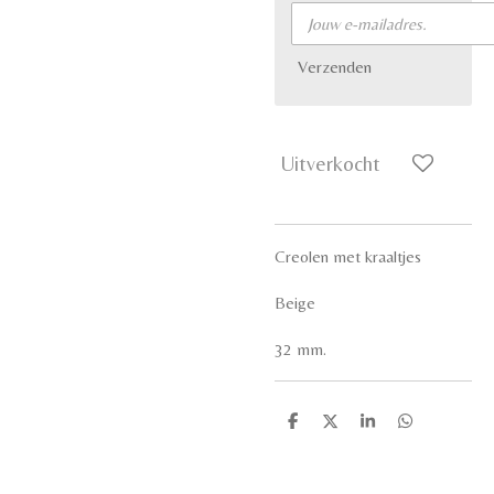
Verzenden
Uitverkocht
Creolen met kraaltjes
Beige
32 mm.
D
D
S
D
e
e
h
e
l
e
a
l
e
l
r
e
n
e
n