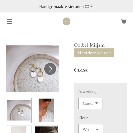
Handgemaakte sieraden 🤲🏼
Ga
direct
naar
de
hoofdinhoud
Oorbel Mirjam
Meerdere kleuren
€ 13,95
Afwerking
Kleur