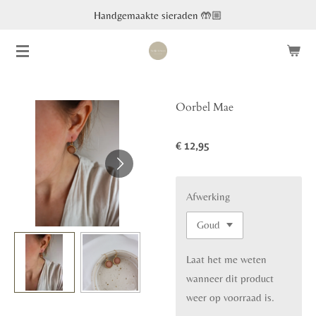
Handgemaakte sieraden 🤲🏼
Ga
direct
naar
de
hoofdinhoud
Oorbel Mae
€ 12,95
Afwerking
Laat het me weten
wanneer dit product
weer op voorraad is.