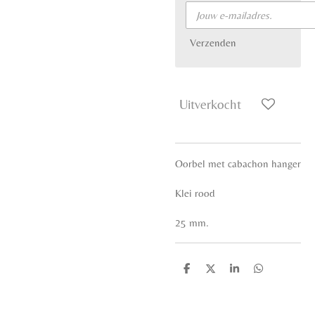
Verzenden
Uitverkocht
Oorbel met cabachon hanger
Klei rood
25 mm.
D
D
S
D
e
e
h
e
l
e
a
l
e
l
r
e
n
e
n