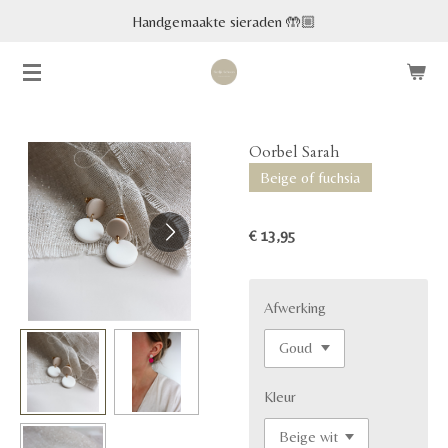
Handgemaakte sieraden 🤲🏼
Ga
direct
naar
de
hoofdinhoud
Oorbel Sarah
Beige of fuchsia
€ 13,95
Afwerking
Kleur