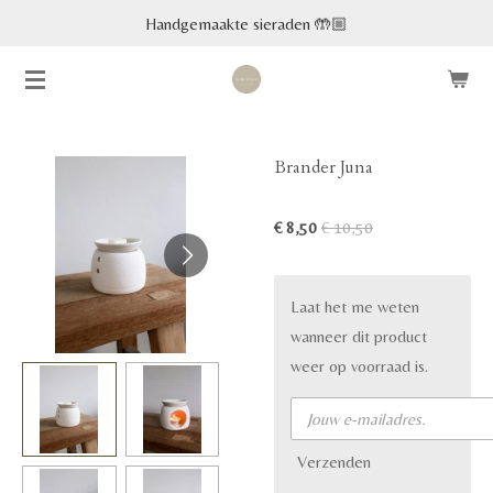
Handgemaakte sieraden 🤲🏼
Ga
direct
naar
de
hoofdinhoud
Brander Juna
€ 8,50
€ 10,50
Laat het me weten
wanneer dit product
weer op voorraad is.
Verzenden