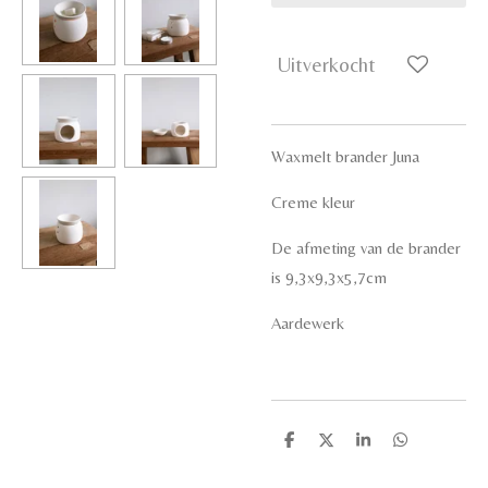
Uitverkocht
Waxmelt brander Juna
Creme kleur
De afmeting van de brander
is 9,3x9,3x5,7cm
Aardewerk
D
D
S
D
e
e
h
e
l
e
a
l