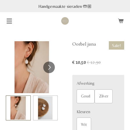
Handgemaakte sieraden 🤲🏼
Ga
direct
naar
de
hoofdinhoud
Oorbel juna
Sale!
€ 10,50
€ 12,90
Afwerking
Goud
Zilver
Kleuren
Wit