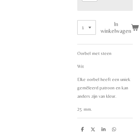
In
winkelwagen
Oorbel met steen
Wit
Elke oorbel heeft een uniek
gemêleerd patroon en kan
anders zijn van kleur.
25 mm.
D
D
S
D
e
e
h
e