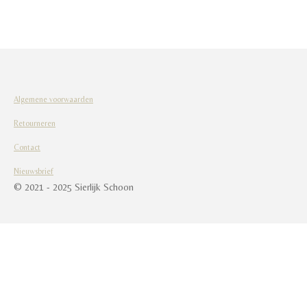
l
e
a
l
e
l
r
e
n
e
n
Algemene voorwaarden
Retourneren
Contact
Nieuwsbrief
© 2021 - 2025 Sierlijk Schoon