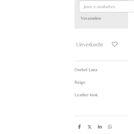
Verzenden
Uitverkocht
Oorbel Luna
Beige
Leather look.
D
D
S
D
e
e
h
e