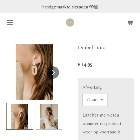
Handgemaakte sieraden 🤲🏼
Ga
direct
naar
de
hoofdinhoud
Oorbel Luna
€ 14,95
Afwerking
Laat het me weten
wanneer dit product
weer op voorraad is.