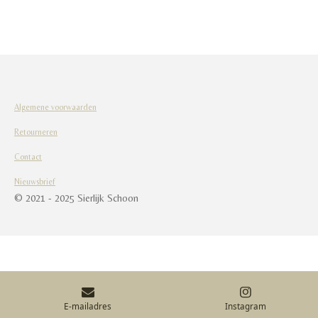
l
e
a
l
e
l
r
e
n
e
n
Algemene voorwaarden
Retourneren
Contact
Nieuwsbrief
© 2021 - 2025 Sierlijk Schoon
E-mailadres
Instagram