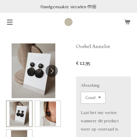
Handgemaakte sieraden 🤲🏼
Ga
direct
naar
de
hoofdinhoud
Oorbel Annelot
€ 12,95
Afwerking
Laat het me weten
wanneer dit product
weer op voorraad is.