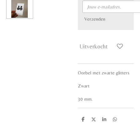
Verzenden
Uitverkocht
Oorbel met zwarte glitters
Zwart
30 mm.
D
D
S
D
e
e
h
e
l
e
a
l
e
l
r
e
n
e
n