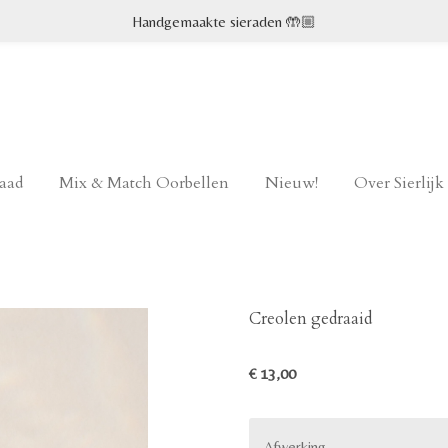
Handgemaakte sieraden 🤲🏼
raad
Mix & Match Oorbellen
Nieuw!
Over Sierlij
Creolen gedraaid
€ 13,00
Afwerking