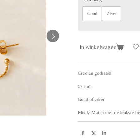
Goud
Zilver
In winkelwagen
Creolen gedraaid
13 mm.
Goud of zilver
Mix & Match met de leukste be
D
D
S
e
e
h