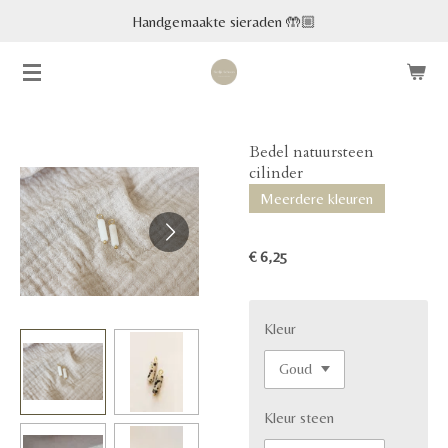
Handgemaakte sieraden 🤲🏼
Ga
direct
naar
de
hoofdinhoud
Bedel natuursteen
cilinder
Meerdere kleuren
€ 6,25
Kleur
Kleur steen