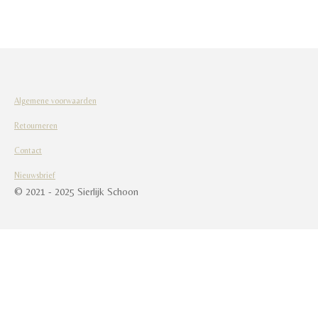
l
e
a
l
e
l
r
e
n
e
n
Algemene voorwaarden
Retourneren
Contact
Nieuwsbrief
© 2021 - 2025 Sierlijk Schoon