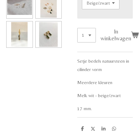
In
winkelwagen
Setje bedels natuursteen in
cilinder vorm
Meerdere kleuren
Melk wit - beige/zwart
17 mm.
D
D
S
D
e
e
h
e