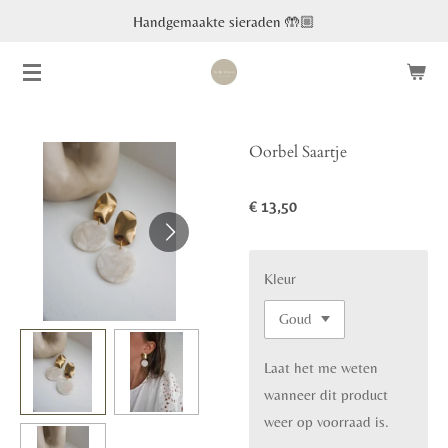
Handgemaakte sieraden 🤲🏼
Ga
direct
naar
de
hoofdinhoud
Oorbel Saartje
€ 13,50
Kleur
Laat het me weten
wanneer dit product
weer op voorraad is.