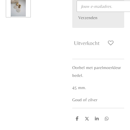
Verzenden
Uitverkocht
Oorbel met parelmoerkleur
bedel.
45 mm.
Goud of zilver
D
D
S
D
e
e
h
e
l
e
a
l