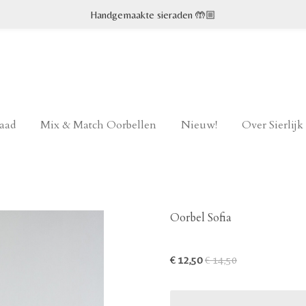
Handgemaakte sieraden 🤲🏼
raad
Mix & Match Oorbellen
Nieuw!
Over Sierlij
Oorbel Sofia
€ 12,50
€ 14,50