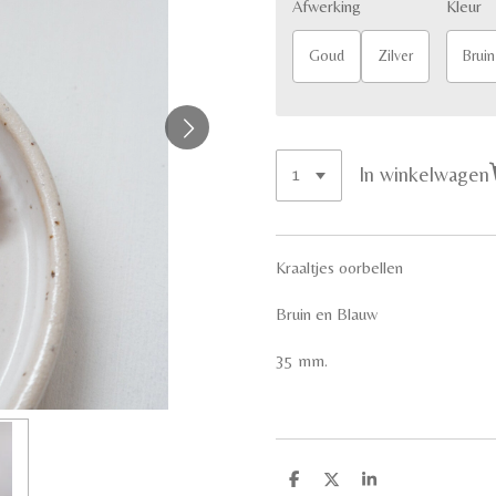
Afwerking
Kleur
Goud
Zilver
Bruin
In winkelwagen
Kraaltjes oorbellen
Bruin en Blauw
35 mm.
D
D
S