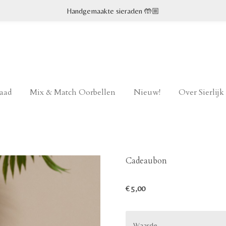
Handgemaakte sieraden 🤲🏼
raad
Mix & Match Oorbellen
Nieuw!
Over Sierlij
Cadeaubon
€ 5,00
Waarde