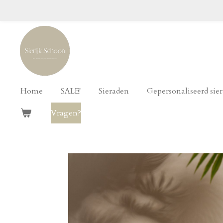
Ga
direct
naar
de
hoofdinhoud
Home
SALE!
Sieraden
Gepersonaliseerd sie
Vragen?